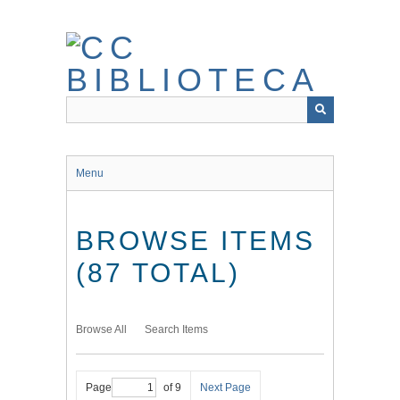
Skip
to
main
content
Menu
BROWSE ITEMS
(87 TOTAL)
Browse All
Search Items
Page
of 9
Next Page